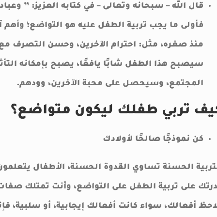
قال الله – سبحانه وتعالى – في كتابه العزيز: ” وعبا
فأولى ما يجب تربية الطفل عليه هو التواضع؛ وأهم آ
منذ صغره، مثل: احترام الآخرين، وحسن التصرف مع 
سيصبح هذا الطفل شابًا يافعًا، يصبح بإمكانه التأث
المجتمع، وسيحصل على محبة الآخرين، وودهم.
يف تربي طفلك ليكون متواضع؟
كن نموذجًا صالحًا لأولادك
تربية الحسنة تساوي القدوة الحسنة، الأطفال يتعلمون 
رتك على تربية الطفل على التواضع، وأنت تمتلك صفات 
احظ أفعالك، سواء كانت أفعالك إيجابية، أو سلبية، فإن