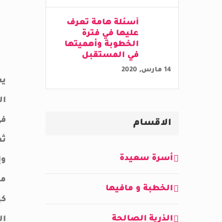
أسئلة هامة تعرف
عليها في فترة
الخطوبة وأهميتها
في المستقبل
14 مارس, 2020
يع
ال
في
الاقسام
ثم
أسرة سعيدة
وإ
من
الخطبة و مافيها
كي
الذرية الصالحة
ال