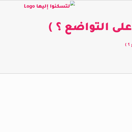
لى التواضع ؟ )
؟ )